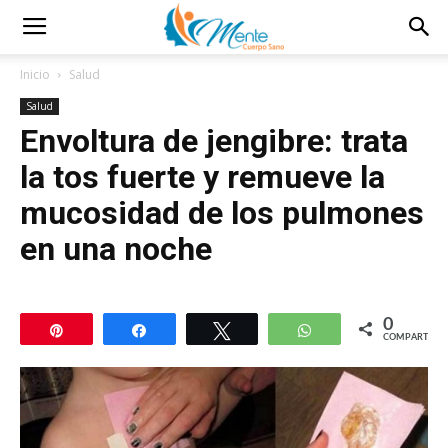
Inicio
Salud
Salud
Envoltura de jengibre: trata
la tos fuerte y remueve la
mucosidad de los pulmones
en una noche
0
Pin
Compartir
Twittear
WhatsApp
COMPARTIR