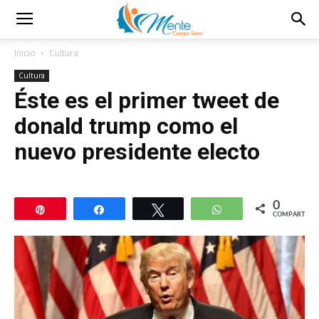
Inicio
Cultura
Cultura
Éste es el primer tweet de
donald trump como el
nuevo presidente electo
0
Pin
Compartir
Twittear
WhatsApp
COMPARTIR