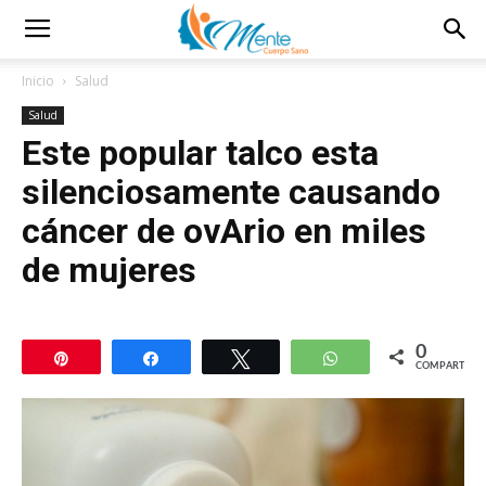
Inicio
Salud
Salud
Este popular talco esta
silenciosamente causando
cáncer de ovArio en miles
de mujeres
0
Pin
Compartir
Twittear
WhatsApp
COMPARTIR