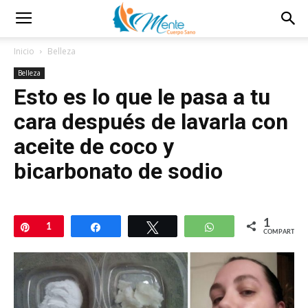
Inicio
Belleza
Belleza
Esto es lo que le pasa a tu
cara después de lavarla con
aceite de coco y
bicarbonato de sodio
1
Pin
1
Compartir
Twittear
WhatsApp
COMPARTIR