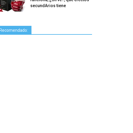
secundArios tiene
Recomendado: