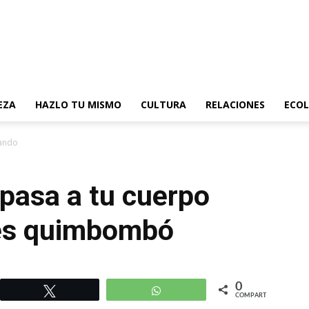
EZA
HAZLO TU MISMO
CULTURA
RELACIONES
ECOL
o cuando consumes quimbombó
 pasa a tu cuerpo
es quimbombó
0
r
Twittear
WhatsApp
COMPARTIR