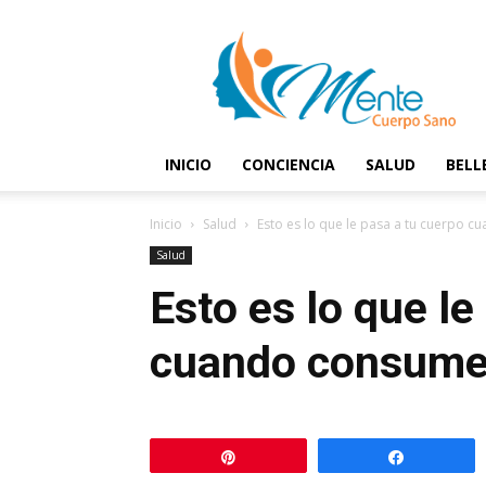
Mente
y
Cuerpo
Sano
INICIO
CONCIENCIA
SALUD
BELL
Inicio
Salud
Esto es lo que le pasa a tu cuerp
Salud
Esto es lo que le
cuando consum
Pin
Comparti