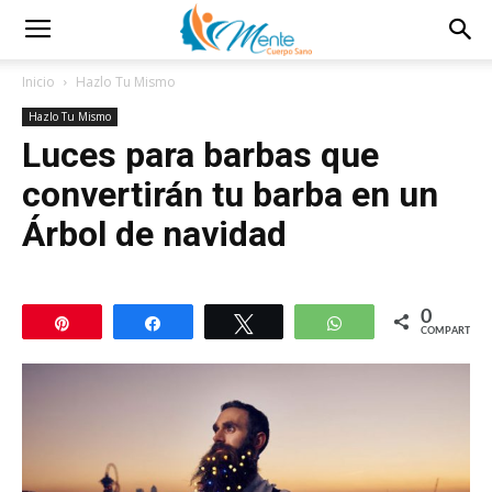
Inicio
Hazlo Tu Mismo
Hazlo Tu Mismo
Luces para barbas que
convertirán tu barba en un
Árbol de navidad
0
Pin
Compartir
Twittear
WhatsApp
COMPARTIR