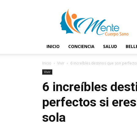
Mente
y
Cuerpo
Sano
INICIO
CONCIENCIA
SALUD
BELL
Inicio
Vivir
6 increíbles destinos que son perfecto
Vivir
6 increíbles des
perfectos si ere
sola