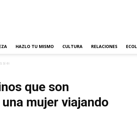
EZA
HAZLO TU MISMO
CULTURA
RELACIONES
ECOL
s si eres una mujer viajando sola
tinos que son
s una mujer viajando