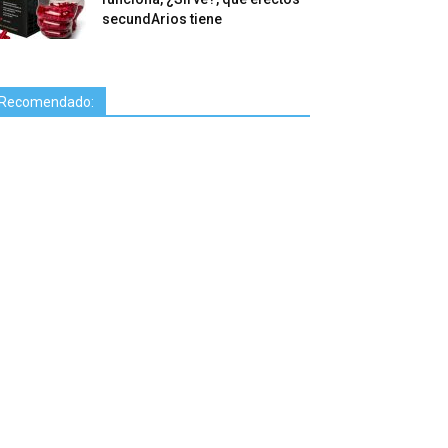
secundArios tiene
Recomendado: