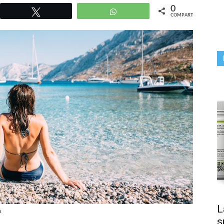
0
r
Twittear
WhatsApp
COMPARTIR
L
a
s