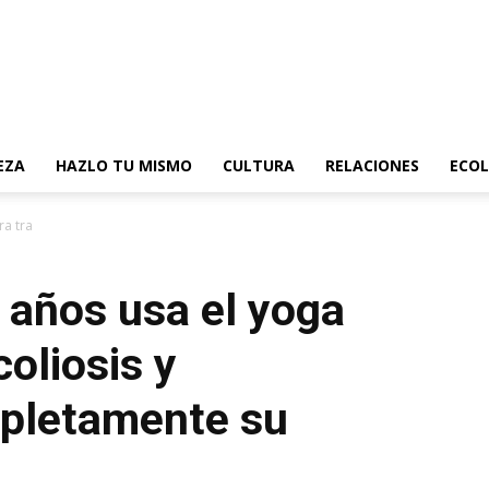
EZA
HAZLO TU MISMO
CULTURA
RELACIONES
ECOL
 tratar su escoliosis...
 años usa el yoga
coliosis y
pletamente su