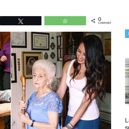
0
r
Twittear
WhatsApp
COMPARTIR
L
s