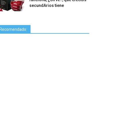
secundArios tiene
Recomendado: