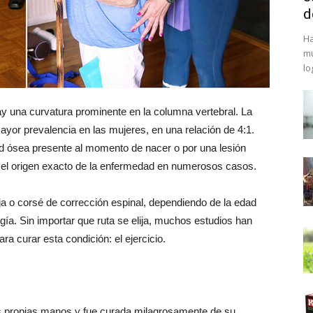
d
Ha
mu
lo
y una curvatura prominente en la columna vertebral. La
mayor prevalencia en las mujeres, en una relación de 4:1.
 ósea presente al momento de nacer o por una lesión
r el origen exacto de la enfermedad en numerosos casos.
ja o corsé de corrección espinal, dependiendo de la edad
ugía. Sin importar que ruta se elija, muchos estudios han
 curar esta condición: el ejercicio.
s propias manos y fue curada milagrosamente de su