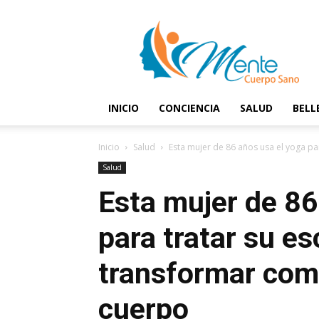
Mente
y
Cuerpo
Sano
INICIO
CONCIENCIA
SALUD
BELL
Inicio
Salud
Esta mujer de 86 años usa el yoga para
Salud
Esta mujer de 86
para tratar su es
transformar com
cuerpo