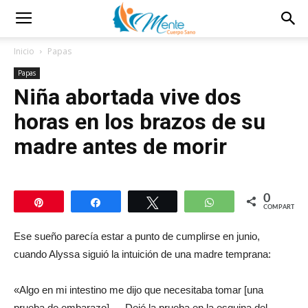
Inicio
Papas
Papas
Niña abortada vive dos
horas en los brazos de su
madre antes de morir
0
Pin
Compartir
Twittear
WhatsApp
COMPARTIR
Ese sueño parecía estar a punto de cumplirse en junio,
cuando Alyssa siguió la intuición de una madre temprana:
«Algo en mi intestino me dijo que necesitaba tomar [una
prueba de embarazo] … Dejé la prueba en la esquina del