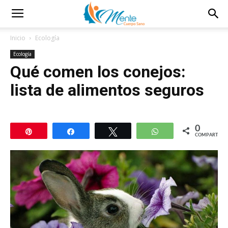
Inicio
Ecología
Ecología
Qué comen los conejos:
lista de alimentos seguros
0
Pin
Compartir
Twittear
WhatsApp
COMPARTIR