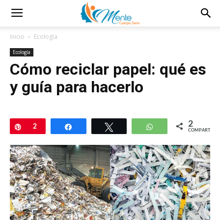
Inicio
Ecología
Ecología
Cómo reciclar papel: qué es
y guía para hacerlo
2
Pin
2
Compartir
Twittear
WhatsApp
COMPARTIR