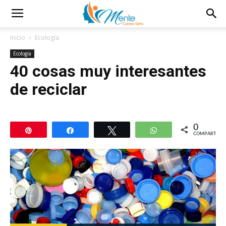
Inicio
Ecología
Ecología
40 cosas muy interesantes
de reciclar
0
Pin
Compartir
Twittear
WhatsApp
COMPARTIR