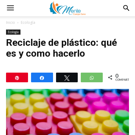
Inicio
Ecología
Ecología
Reciclaje de plástico: qué
es y como hacerlo
0
Pin
Compartir
Twittear
WhatsApp
COMPARTIR