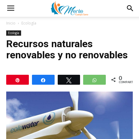
Inicio
Ecología
Ecología
Recursos naturales
renovables y no renovables
0
Pin
Compartir
Twittear
WhatsApp
COMPARTIR