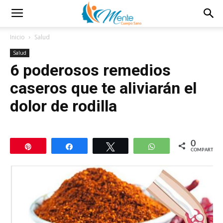
Inicio
Salud
Salud
6 poderosos remedios
caseros que te aliviarán el
dolor de rodilla
0
Pin
Compartir
Twittear
WhatsApp
COMPARTIR