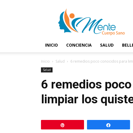
Mente
y
Cuerpo
Sano
INICIO
CONCIENCIA
SALUD
BELL
Inicio
Salud
6 remedios poco conocidos para limp
Salud
6 remedios poco
limpiar los quist
Pin
Comparti