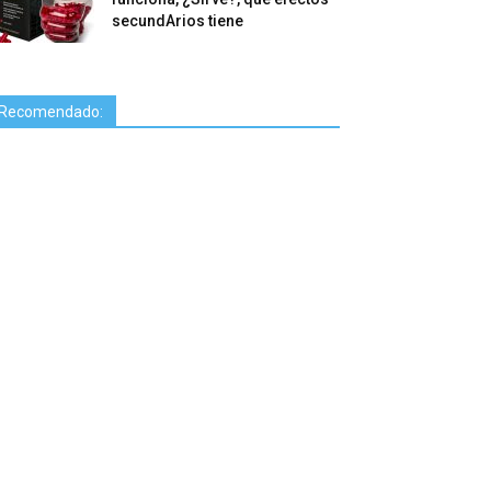
secundArios tiene
Recomendado: