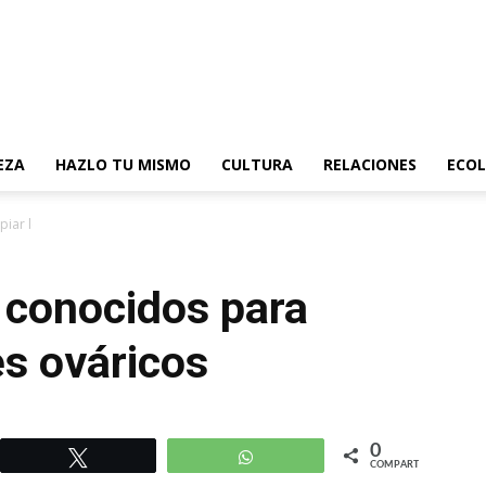
EZA
HAZLO TU MISMO
CULTURA
RELACIONES
ECOL
iar los quistes ováricos
 conocidos para
es ováricos
0
r
Twittear
WhatsApp
COMPARTIR