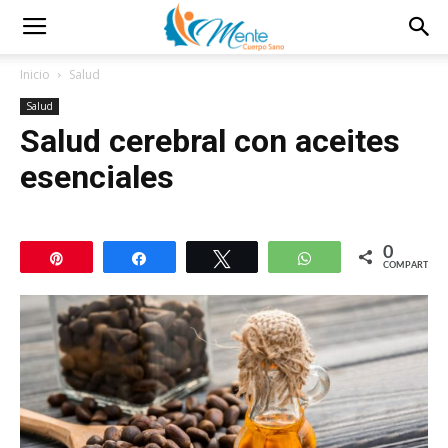
Inicio
Salud
Salud
Salud cerebral con aceites
esenciales
0
Pin
Compartir
Twittear
WhatsApp
COMPARTIR