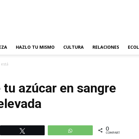
EZA
HAZLO TU MISMO
CULTURA
RELACIONES
ECOL
e está demasiado elevada
 tu azúcar en sangre
elevada
0
r
Twittear
WhatsApp
COMPARTIR