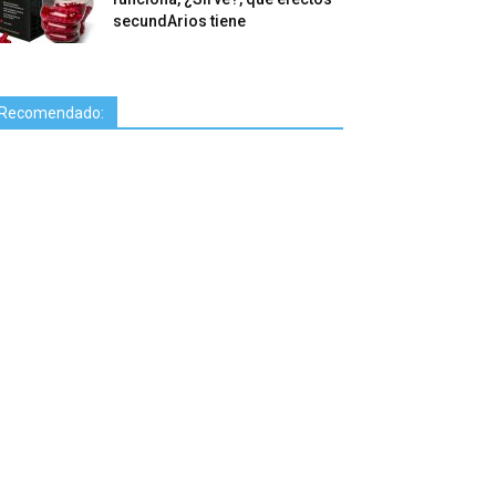
secundArios tiene
Recomendado: