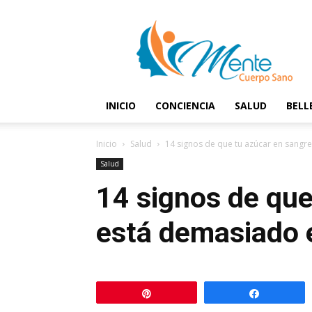
Mente
y
Cuerpo
Sano
INICIO
CONCIENCIA
SALUD
BELL
Inicio
Salud
14 signos de que tu azúcar en sangr
Salud
14 signos de que
está demasiado 
Pin
Comparti