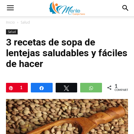
Inicio
Salud
Salud
3 recetas de sopa de
lentejas saludables y fáciles
de hacer
1
Pin
1
Compartir
Twittear
WhatsApp
COMPARTIR