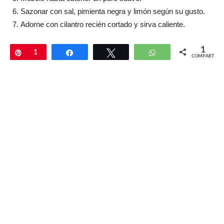
Sazonar con sal, pimienta negra y limón según su gusto.
Adorne con cilantro recién cortado y sirva caliente.
1
Pin
1
Compartir
Twittear
WhatsApp
COMPARTIR