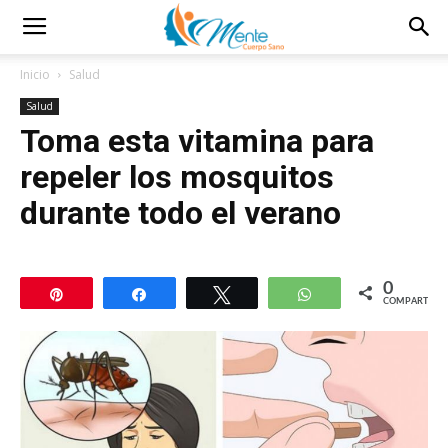
Inicio
Salud
Salud
Toma esta vitamina para
repeler los mosquitos
durante todo el verano
0
Pin
Compartir
Twittear
WhatsApp
COMPARTIR