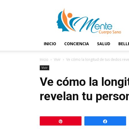
Mente
y
Cuerpo
Sano
INICIO
CONCIENCIA
SALUD
BELL
Inicio
Vivir
Ve cómo la longitud de tus dedos rev
Vivir
Ve cómo la longi
revelan tu perso
Pin
Comparti