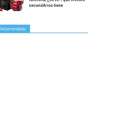
secundArios tiene
Recomendado: