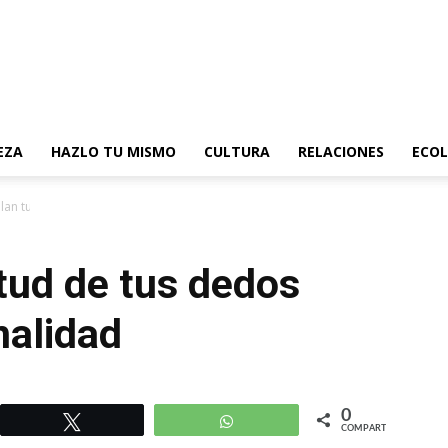
EZA
HAZLO TU MISMO
CULTURA
RELACIONES
ECOL
elan tu personalidad
tud de tus dedos
nalidad
0
r
Twittear
WhatsApp
COMPARTIR