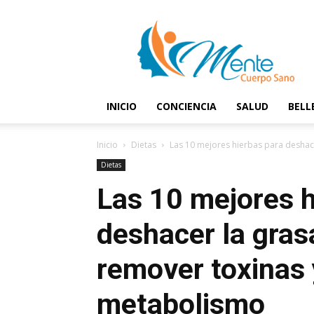
Mente
y
Cuerpo
Sano
INICIO
CONCIENCIA
SALUD
BELL
Inicio
Dietas
Las 10 mejores hierbas para deshace
Dietas
Las 10 mejores h
deshacer la gras
remover toxinas 
metabolismo