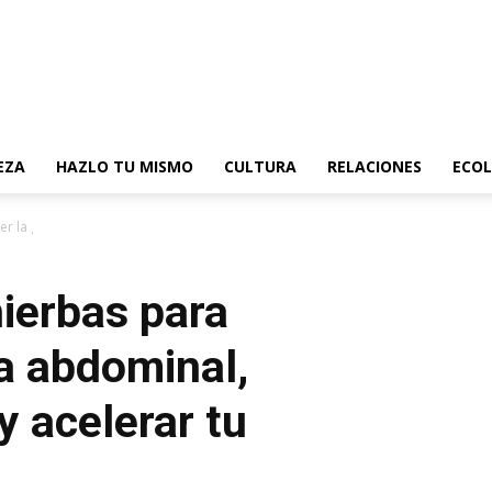
EZA
HAZLO TU MISMO
CULTURA
RELACIONES
ECOL
r la grasa abdominal, remover toxinas y...
ierbas para
a abdominal,
y acelerar tu