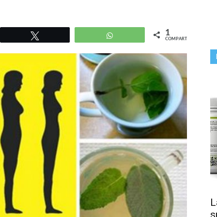
1
r
Twittear
WhatsApp
COMPARTIR
L
s