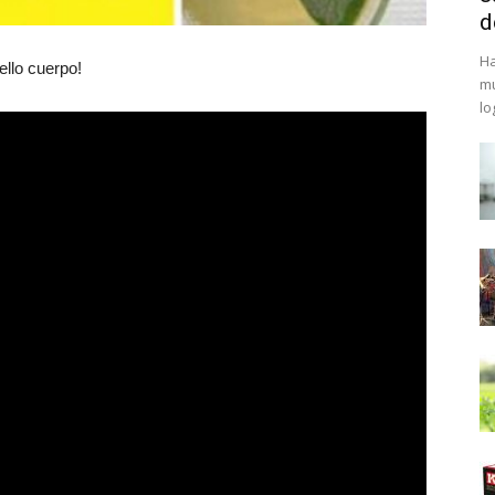
d
Ha
ello cuerpo!
mu
lo