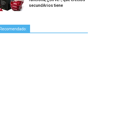
secundArios tiene
Recomendado: