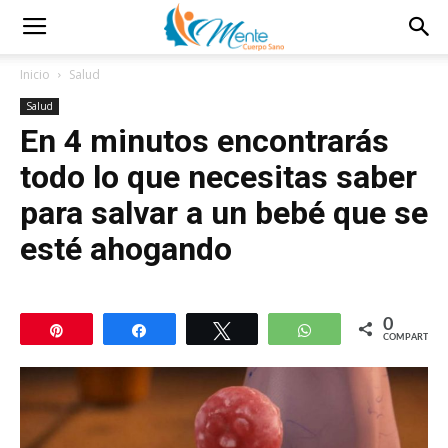
Inicio
Salud
Salud
En 4 minutos encontrarás
todo lo que necesitas saber
para salvar a un bebé que se
esté ahogando
0
Pin
Compartir
Twittear
WhatsApp
COMPARTIR