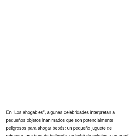
En “Los ahogables”, algunas celebridades interpretan a
pequeños objetos inanimados que son potencialmente
peligrosos para ahogar bebés: un pequeño juguete de
princesa, una tapa de bolígrafo, un bebé de gelatina y un maní.