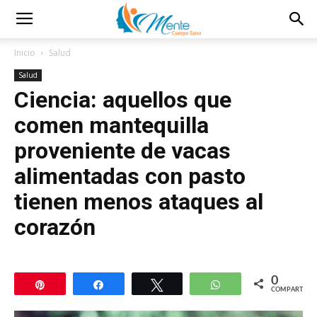
Inicio
Salud
Salud
Ciencia: aquellos que
comen mantequilla
proveniente de vacas
alimentadas con pasto
tienen menos ataques al
corazón
0
Pin
Compartir
Twittear
WhatsApp
COMPARTIR