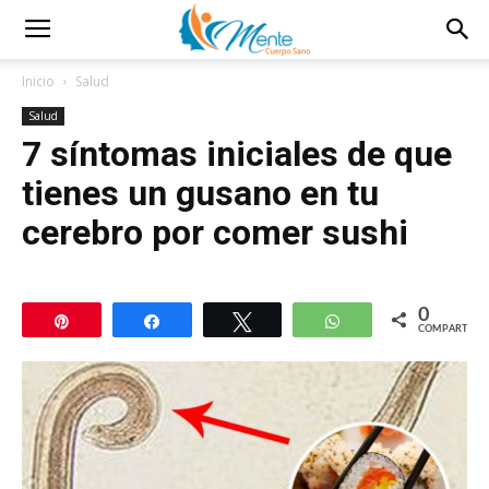
Inicio
Salud
Salud
7 síntomas iniciales de que
tienes un gusano en tu
cerebro por comer sushi
0
Pin
Compartir
Twittear
WhatsApp
COMPARTIR