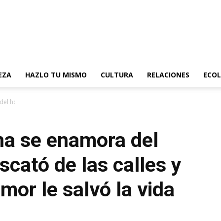
EZA
HAZLO TU MISMO
CULTURA
RELACIONES
ECOL
del hombre que la rescató de...
ína se enamora del
scató de las calles y
mor le salvó la vida