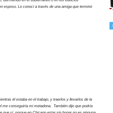
i esposo. Lo conocí a través de una amiga que terminó
ntras él estaba en el trabajo, y traerlos y llevarlos de la
el me conseguiría mi metadona. También dijo que podría
e que sí, porque en Chicago estar sin hogar no es ninguna