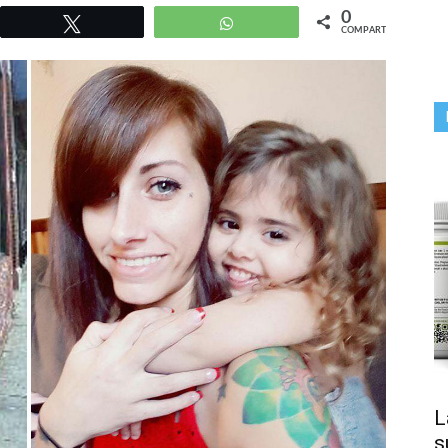
0
r
Twittear
WhatsApp
COMPARTIR
L
s