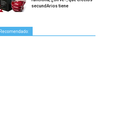
secundArios tiene
Recomendado: