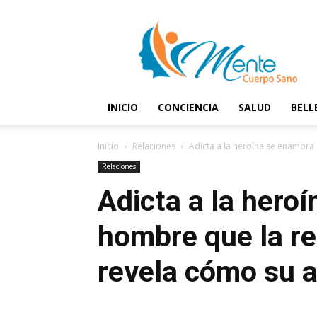
Mente
y
Cuerpo
Sano
INICIO
CONCIENCIA
SALUD
BELL
Inicio
Relaciones
Adicta a la heroína se enamora 
Relaciones
Adicta a la hero
hombre que la re
revela cómo su a