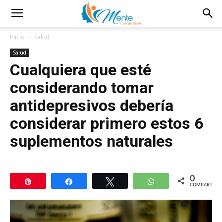
Inicio
Salud
Salud
Cualquiera que esté
considerando tomar
antidepresivos debería
considerar primero estos 6
suplementos naturales
0
Pin
Compartir
Twittear
WhatsApp
COMPARTIR