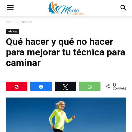
Inicio
Fitness
Fitness
Qué hacer y qué no hacer
para mejorar tu técnica para
caminar
0
Pin
Compartir
Twittear
WhatsApp
COMPARTIR