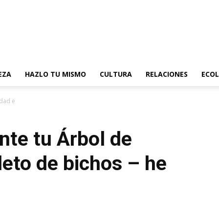
EZA
HAZLO TU MISMO
CULTURA
RELACIONES
ECOL
d está repleto de bichos – he...
te tu Árbol de
leto de bichos – he