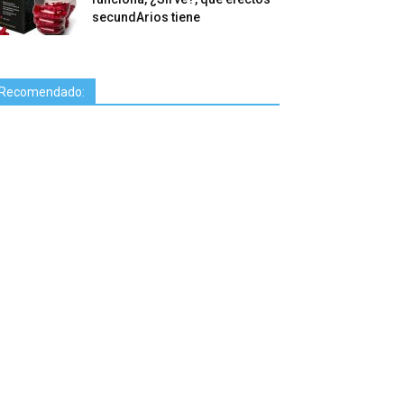
secundArios tiene
Recomendado: