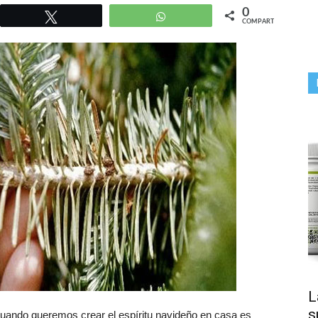
0
r
Twittear
WhatsApp
COMPARTIR
L
s
uando queremos crear el espíritu navideño en casa es