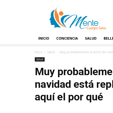
Mente
y
Cuerpo
Sano
INICIO
CONCIENCIA
SALUD
BELL
Inicio
Salud
Muy probablemente tu Árbol de navida
Salud
Muy probablemen
navidad está rep
aquí el por qué