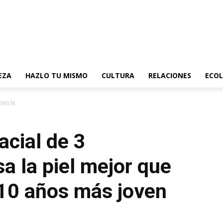
EZA
HAZLO TU MISMO
CULTURA
RELACIONES
ECOL
tes tensa la piel mejor que el...
acial de 3
a la piel mejor que
s 10 años más joven