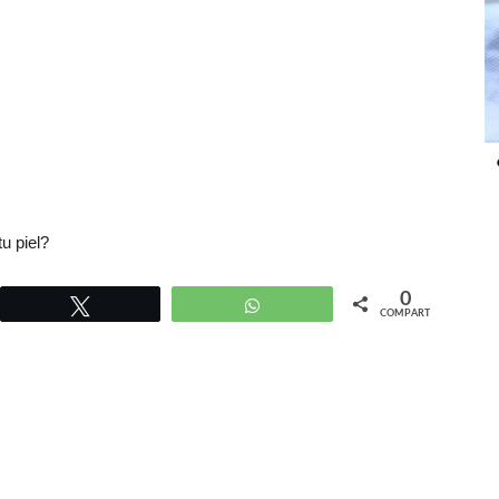
u piel?
0
r
Twittear
WhatsApp
COMPARTIR