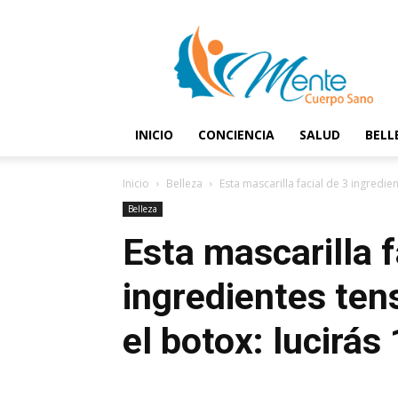
Mente
y
Cuerpo
Sano
INICIO
CONCIENCIA
SALUD
BELL
Inicio
Belleza
Esta mascarilla facial de 3 ingredien
Belleza
Esta mascarilla f
ingredientes tens
el botox: lucirá