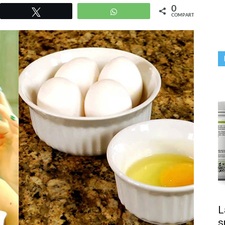
0
r
Twittear
WhatsApp
COMPARTIR
L
s