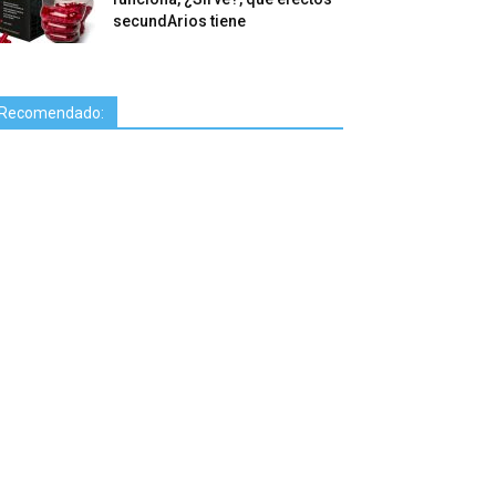
secundArios tiene
Recomendado: