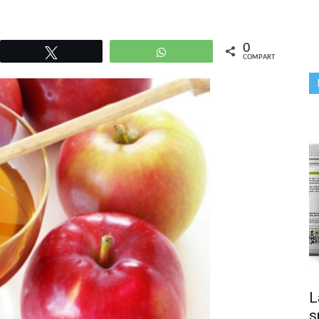
0
r
Twittear
WhatsApp
COMPARTIR
L
s