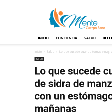
Mente
y
Cuerpo
Sano
INICIO
CONCIENCIA
SALUD
BELL
Inicio
Salud
Lo que sucede cuando tomas vinagre 
Salud
Lo que sucede c
de sidra de manz
con un estómago 
mañanas