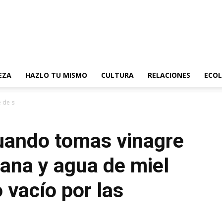
EZA
HAZLO TU MISMO
CULTURA
RELACIONES
ECOL
de sidra de manzana y agua...
uando tomas vinagre
ana y agua de miel
vacío por las