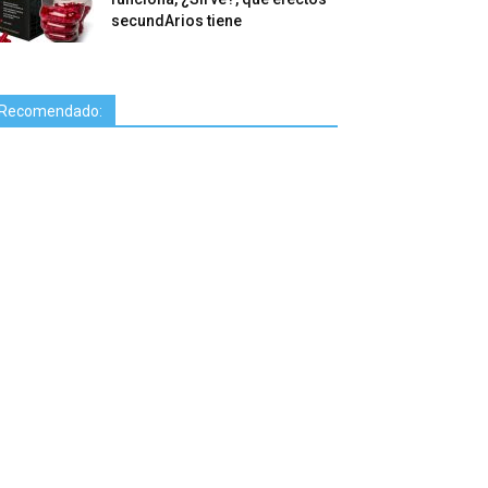
secundArios tiene
Recomendado: