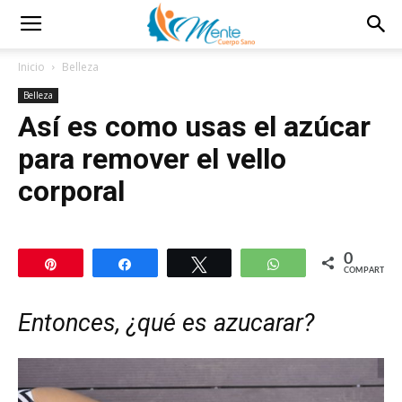
Inicio
Belleza
Belleza
Así es como usas el azúcar
para remover el vello
corporal
0
Pin
Compartir
Twittear
WhatsApp
COMPARTIR
Entonces, ¿qué es azucarar?