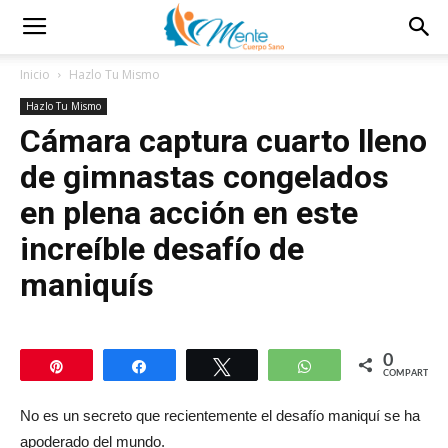
Inicio
Hazlo Tu Mismo
Hazlo Tu Mismo
Cámara captura cuarto lleno
de gimnastas congelados
en plena acción en este
increíble desafío de
maniquís
0
Pin
Compartir
Twittear
WhatsApp
COMPARTIR
No es un secreto que recientemente el desafío maniquí se ha
apoderado del mundo.