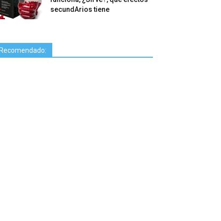
secundArios tiene
Recomendado: