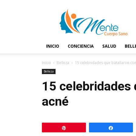
Mente
y
Cuerpo
Sano
INICIO
CONCIENCIA
SALUD
BELL
Inicio
Belleza
15 celebridades que batallaron co
Belleza
15 celebridades 
acné
Pin
Comparti