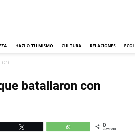
EZA
HAZLO TU MISMO
CULTURA
RELACIONES
ECOL
n acné
que batallaron con
0
r
Twittear
WhatsApp
COMPARTIR