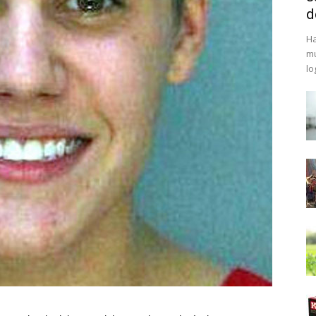
d
Ha
mu
lo