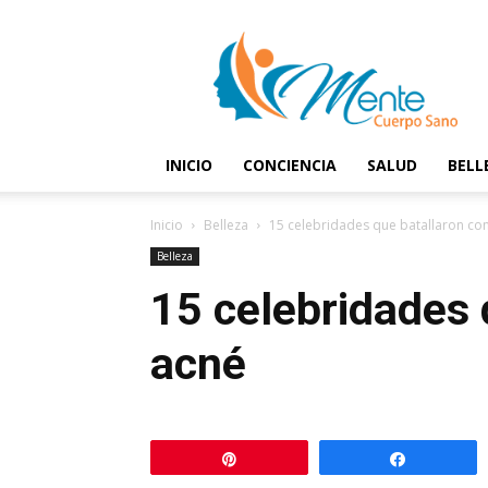
Mente
y
Cuerpo
Sano
INICIO
CONCIENCIA
SALUD
BELL
Inicio
Belleza
15 celebridades que batallaron co
Belleza
15 celebridades 
acné
Pin
Comparti