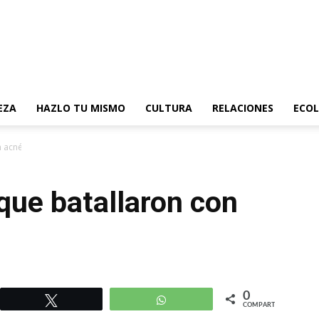
EZA
HAZLO TU MISMO
CULTURA
RELACIONES
ECOL
n acné
que batallaron con
0
r
Twittear
WhatsApp
COMPARTIR