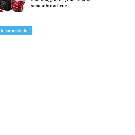
secundArios tiene
Recomendado: