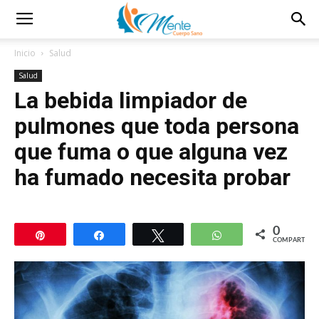
Inicio
Salud
Salud
La bebida limpiador de
pulmones que toda persona
que fuma o que alguna vez
ha fumado necesita probar
0
Pin
Compartir
Twittear
WhatsApp
COMPARTIR