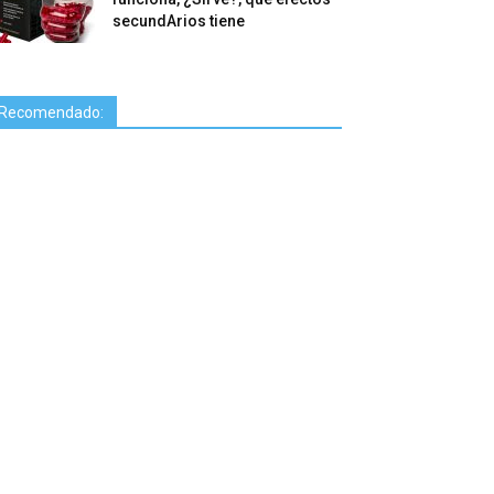
secundArios tiene
Recomendado: