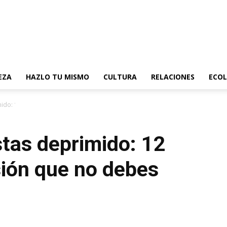
EZA
HAZLO TU MISMO
CULTURA
RELACIONES
ECOL
ido: 12 signos de depresión que no debes...
tas deprimido: 12
sión que no debes