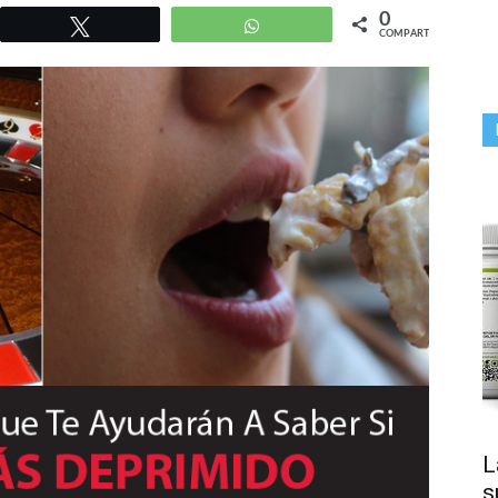
0
r
Twittear
WhatsApp
COMPARTIR
L
s