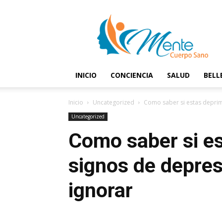
Mente
y
Cuerpo
Sano
INICIO
CONCIENCIA
SALUD
BELL
Inicio
Uncategorized
Como saber si estas deprim
Uncategorized
Como saber si es
signos de depre
ignorar