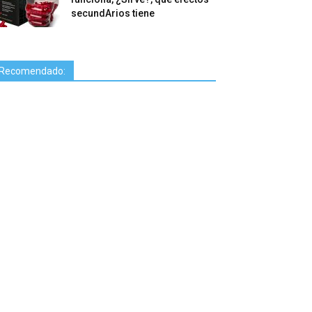
secundArios tiene
Recomendado: