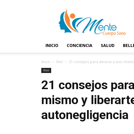
Mente
y
Cuerpo
Sano
INICIO
CONCIENCIA
SALUD
BELL
Inicio
Vivir
21 consejos para amarse a uno mismo y
Vivir
21 consejos par
mismo y liberarte
autonegligencia