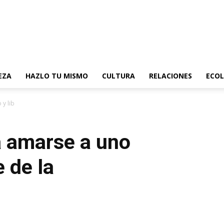
EZA
HAZLO TU MISMO
CULTURA
RELACIONES
ECOL
 liberarte de la autonegligencia
a amarse a uno
 de la