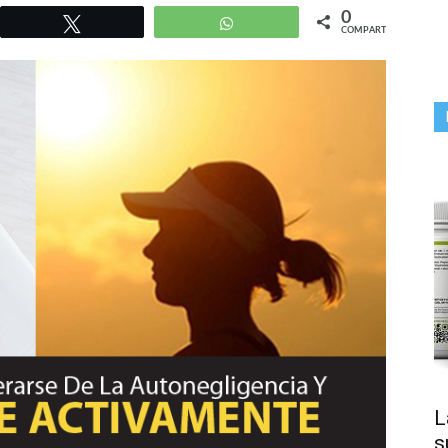
0
r
Twittear
WhatsApp
COMPARTIR
L
s