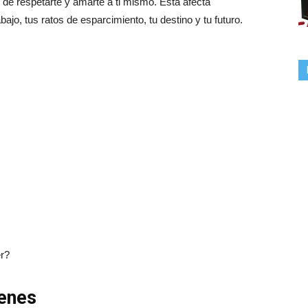
d de respetarte y amarte a ti mismo. Ésta afecta
ajo, tus ratos de esparcimiento, tu destino y tu futuro.
er?
ienes