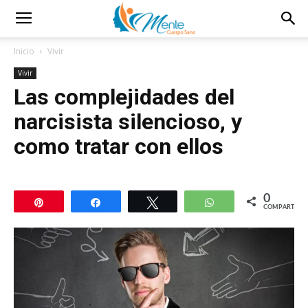
Inicio
Vivir
Vivir
Las complejidades del
narcisista silencioso, y
como tratar con ellos
0
Pin
Compartir
Twittear
WhatsApp
COMPARTIR