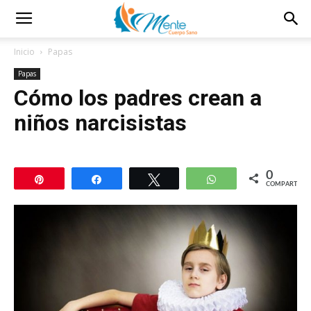
Inicio
Papas
Papas
Cómo los padres crean a
niños narcisistas
0
Pin
Compartir
Twittear
WhatsApp
COMPARTIR