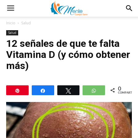
Inicio
Salud
Salud
12 señales de que te falta
Vitamina D (y cómo obtener
más)
0
Pin
Compartir
Twittear
WhatsApp
COMPARTIR