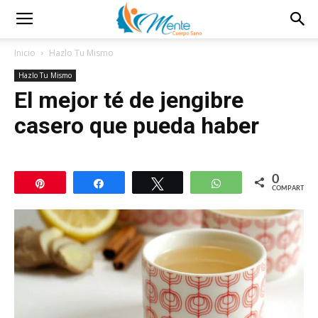
Inicio
Hazlo Tu Mismo
Hazlo Tu Mismo
El mejor té de jengibre
casero que pueda haber
0
Pin
Compartir
Twittear
WhatsApp
COMPARTIR