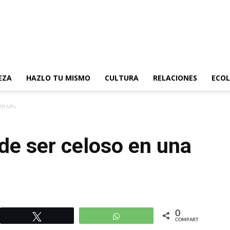
EZA
HAZLO TU MISMO
CULTURA
RELACIONES
ECOL
en una relación
de ser celoso en una
0
r
Twittear
WhatsApp
COMPARTIR