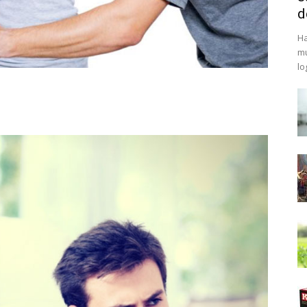
d
Ha
mu
lo