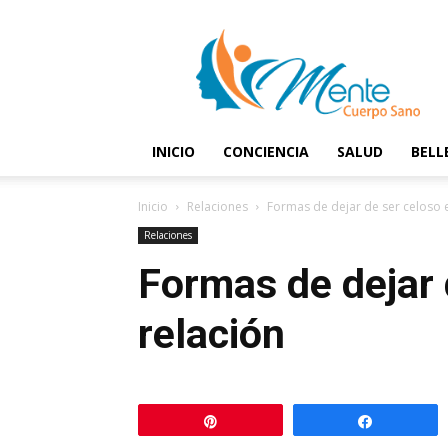
Mente
y
Cuerpo
Sano
INICIO
CONCIENCIA
SALUD
BELL
Inicio
Relaciones
Formas de dejar de ser celoso 
Relaciones
Formas de dejar 
relación
Pin
Comparti