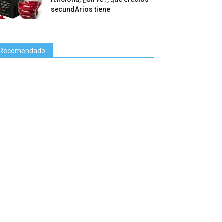
secundArios tiene
Recomendado: