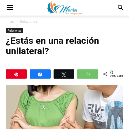
Inicio
Relaciones
Relaciones
¿Estás en una relación
unilateral?
0
Pin
Compartir
Twittear
WhatsApp
COMPARTIR