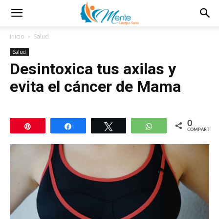
Inicio
Salud
Salud
Desintoxica tus axilas y
evita el cáncer de Mama
0
Pin
Compartir
Twittear
WhatsApp
COMPARTIR