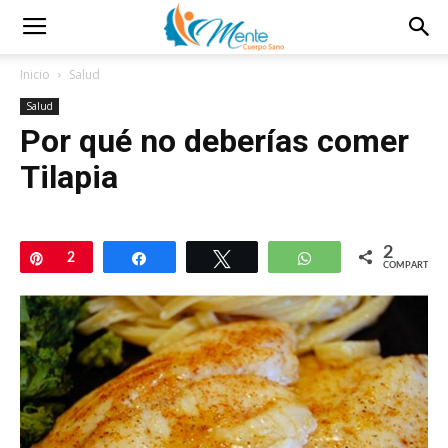
Inicio
Salud
Salud
Por qué no deberías comer
Tilapia
2
Pin
2
Compartir
Twittear
WhatsApp
COMPARTIR