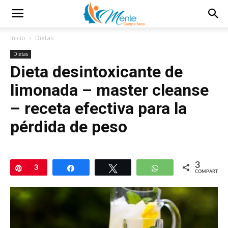
Inicio
Dietas
Dietas
Dieta desintoxicante de
limonada – master cleanse
– receta efectiva para la
pérdida de peso
3
Pin
3
Compartir
Twittear
WhatsApp
COMPARTIR