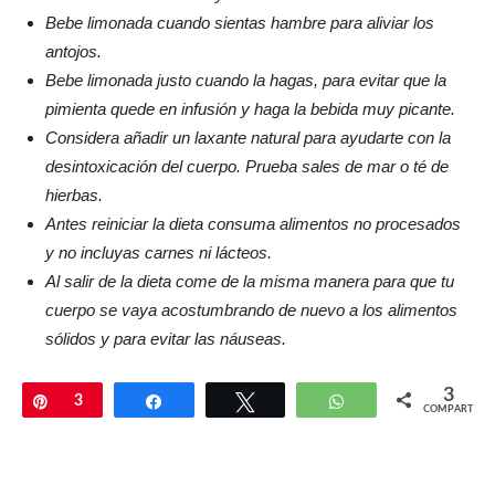
Bebe limonada cuando sientas hambre para aliviar los
antojos.
Bebe limonada justo cuando la hagas, para evitar que la
pimienta quede en infusión y haga la bebida muy picante.
Considera añadir un laxante natural para ayudarte con la
desintoxicación del cuerpo. Prueba sales de mar o té de
hierbas.
Antes reiniciar la dieta consuma alimentos no procesados
y no incluyas carnes ni lácteos.
Al salir de la dieta come de la misma manera para que tu
cuerpo se vaya acostumbrando de nuevo a los alimentos
sólidos y para evitar las náuseas.
3
Pin
3
Compartir
Twittear
WhatsApp
COMPARTIR