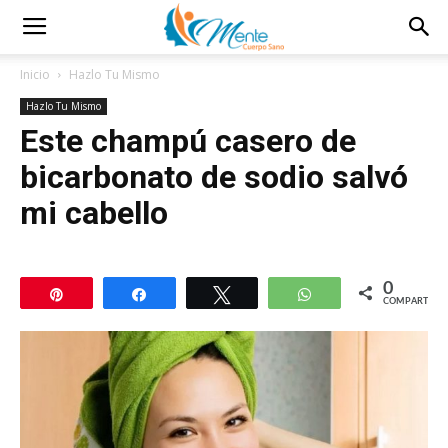
Inicio
Hazlo Tu Mismo
Hazlo Tu Mismo
Este champú casero de
bicarbonato de sodio salvó
mi cabello
0
Pin
Compartir
Twittear
WhatsApp
COMPARTIR