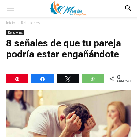
Inicio
Relaciones
Relaciones
8 señales de que tu pareja
podría estar engañándote
0
Pin
Compartir
Twittear
WhatsApp
COMPARTIR