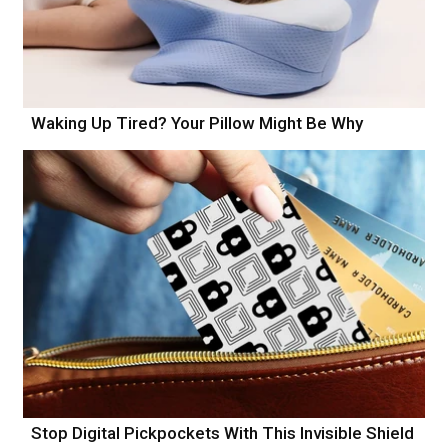
Waking Up Tired? Your Pillow Might Be Why
Stop Digital Pickpockets With This Invisible Shield