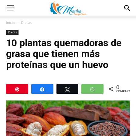
Inicio
Dietas
Dietas
10 plantas quemadoras de
grasa que tienen más
proteínas que un huevo
0
Pin
Compartir
Twittear
WhatsApp
COMPARTIR